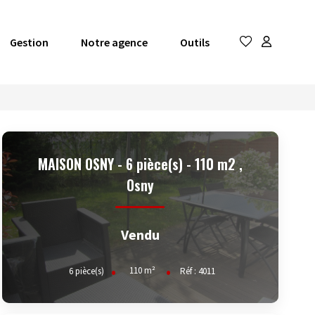
Gestion
Notre agence
Outils
MAISON OSNY - 6 pièce(s) - 110 m2
,
Osny
Vendu
110
m²
6
pièce(s)
Réf :
4011