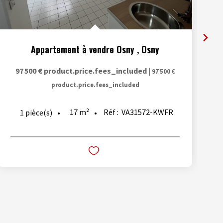
Appartement à vendre Osny
,
Osny
97 500 €
product.price.fees_included
|
97 500 €
product.price.fees_included
17
m²
Réf :
VA31572-KWFR
1
pièce(s)