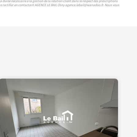
durée nécessaire à la gestion de la relation client dans le respect des prescriptions
faire rectifier en contactant AGENCE LE BAIL Osny agence.lebail@wanadoo.fr. Nous vous