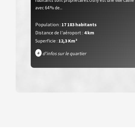
habitants sont propriétaires.Osny est une ville calme
avec 64 % de...
Population :
17 183 habitants
Distance de l'aéroport :
4 km
Superficie :
12,3 Km²
+
d'infos sur le quartier
DENSITÉ DE POPULATION
REVENU MENSUEL PAR MÉNAGE