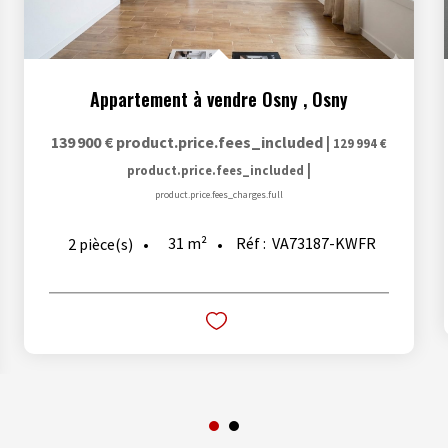
Appartement à vendre Osny
,
Osny
139 900 €
product.price.fees_included
|
129 994 €
|
product.price.fees_included
product.price.fees_charges.full
31
m²
Réf :
VA73187-KWFR
2
pièce(s)