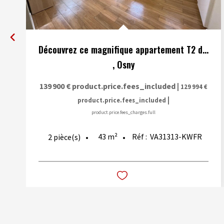
Découvrez ce magnifique appartement T2 de 43.36 m²
,
Osny
139 900 €
product.price.fees_included
|
129 994 €
|
product.price.fees_included
product.price.fees_charges.full
43
m²
Réf :
VA31313-KWFR
2
pièce(s)