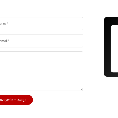
PART DES MÉNAGES SANS VOITURE
DISTANC
NOM*
RÉSULTATS DES LYCÉES
ECOLES 
email*
COMMERCES
MÉDECI
nvoyer le message