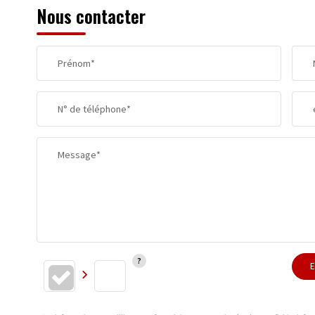
Nous contacter
TAXE FONCIÈRE
Prénom*
SUPERFICIE :
N° de téléphone*
RESTAURANTS ET CAFÉS
Message*
E