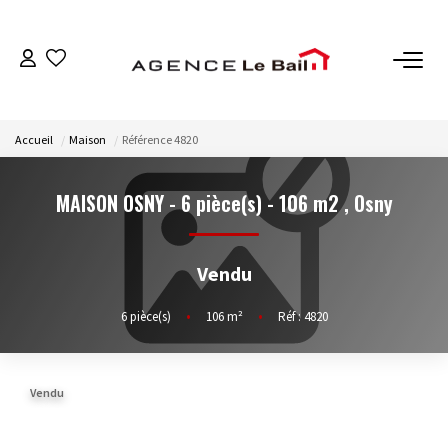
VENTES
Accueil
Maison
Référence 4820
ESTIMATION
MAISON OSNY - 6 pièce(s) - 106 m2
,
Osny
LOCATIONS
Vendu
GESTION
6
pièce(s)
•
106
m²
•
Réf : 4820
Espace Propriétaire
Espace Locataire
Vendu
NOTRE AGENCE