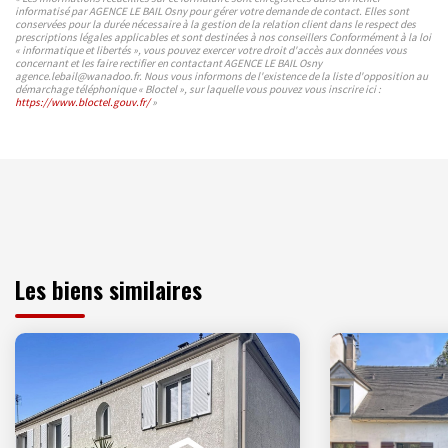
informatisé par AGENCE LE BAIL Osny pour gérer votre demande de contact. Elles sont
conservées pour la durée nécessaire à la gestion de la relation client dans le respect des
prescriptions légales applicables et sont destinées à nos conseillers Conformément à la loi
« informatique et libertés », vous pouvez exercer votre droit d'accès aux données vous
concernant et les faire rectifier en contactant AGENCE LE BAIL Osny
agence.lebail@wanadoo.fr. Nous vous informons de l'existence de la liste d'opposition au
démarchage téléphonique « Bloctel », sur laquelle vous pouvez vous inscrire ici :
https://www.bloctel.gouv.fr/
»
Les biens similaires