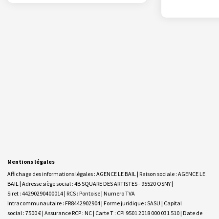
Mentions légales
Affichage des informations légales : AGENCE LE BAIL | Raison sociale : AGENCE LE
BAIL | Adresse siège social : 4B SQUARE DES ARTISTES - 95520 OSNY |
Siret : 44290290400014 | RCS : Pontoise | Numero TVA
Intracommunautaire : FR8442902904 | Forme juridique : SASU | Capital
social : 7500 € | Assurance RCP : NC |
Carte T : CPI 9501 2018 000 031 510 | Date de