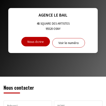
TAUX DE PROPRIÉTAIRES
TAUX D'HABITATION
TAXE FONCIÈRE
PART DES MÉNAGES SANS VOITURE
AGENCE LE BAIL
DISTANCE DE L'AÉROPORT :
SUPERFICIE :
4B SQUARE DES ARTISTES
95520
OSNY
RÉSULTATS DES LYCÉES
ECOLES ET CRÈCHES
Nous écrire
Voir le numéro
RESTAURANTS ET CAFÉS
COMMERCES
MÉDECINS
Nous contacter
Prénom*
NOM*