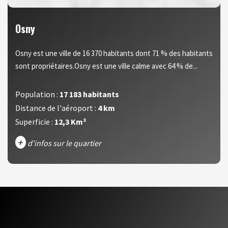
Osny
Osny est une ville de 16 370 habitants dont 71 % des habitants
sont propriétaires.Osny est une ville calme avec 64 % de...
Population :
17 183 habitants
Distance de l'aéroport :
4 km
Superficie :
12,3 Km²
+
d'infos sur le quartier
DENSITÉ DE POPULATION
ENFANTS ET ADOLESCENTS
AGE MOYEN
REVENU MENSUEL PAR MÉNAGE