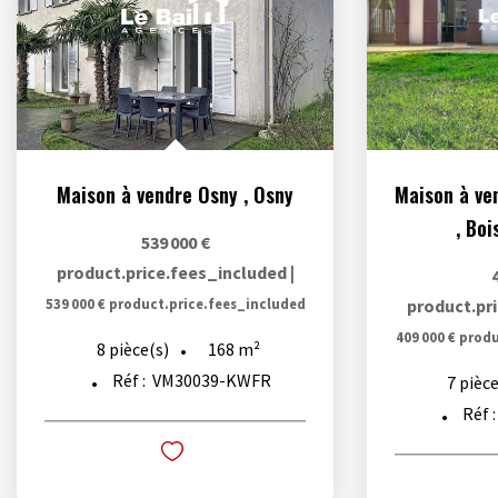
Maison à vendre Osny
,
Osny
,
Bois
539 000 €
product.price.fees_included
|
539 000 €
product.price.fees_included
product.pr
409 000 €
produ
168
m²
8
pièce(s)
Réf :
VM30039-KWFR
7
pièce
Réf 