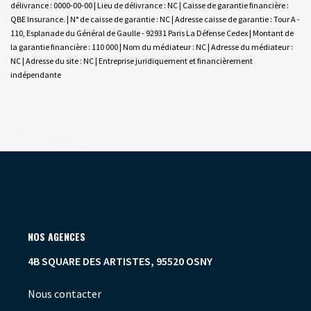
délivrance : 0000-00-00 | Lieu de délivrance : NC | Caisse de garantie financière :
QBE Insurance. | N° de caisse de garantie : NC | Adresse caisse de garantie : Tour A -
110, Esplanade du Général de Gaulle - 92931 Paris La Défense Cedex | Montant de
la garantie financière : 110 000 | Nom du médiateur : NC | Adresse du médiateur :
NC | Adresse du site : NC |
Entreprise juridiquement et financièrement
indépendante
NOS AGENCES
4B SQUARE DES ARTISTES, 95520 OSNY
Nous contacter