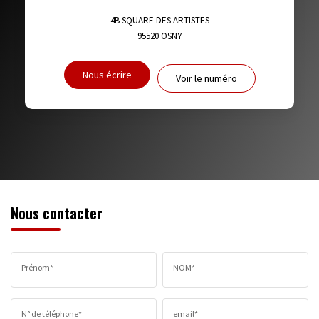
DISTANCE DE L'AÉROPORT :
SUPERFICIE :
4B SQUARE DES ARTISTES
95520
OSNY
RÉSULTATS DES LYCÉES
ECOLES ET CRÈCHES
Nous écrire
Voir le numéro
RESTAURANTS ET CAFÉS
COMMERCES
MÉDECINS
Nous contacter
Prénom*
NOM*
N° de téléphone*
email*