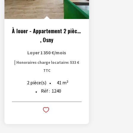
À louer - Appartement 2 pièces meublé situé à Osny
,
Osny
Loyer 1 350 €/mois
|
Honoraires charge locataire: 533 €
TTC
41
m²
2
pièce(s)
Réf :
1240