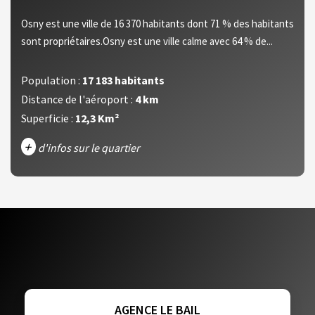
Osny est une ville de 16 370 habitants dont 71 % des habitants
sont propriétaires.Osny est une ville calme avec 64 % de...
Population :
17 183 habitants
Distance de l'aéroport :
4 km
Superficie :
12,3 Km²
+
d'infos sur le quartier
DENSITÉ DE POPULATION
ENFANTS ET ADOLESCENTS
AGE MOYEN
REVENU MENSUEL PAR MÉNAGE
TAUX DE PROPRIÉTAIRES
TAUX D'HABITATION
TAXE FONCIÈRE
PART DES MÉNAGES SANS VOITURE
AGENCE LE BAIL