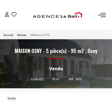
VENTES
Accueil
Maison
Référence 3476
ESTIMATION
MAISON OSNY - 5 pièce(s) - 95 m2
,
Osny
LOCATIONS
Vendu
GESTION
5
pièce(s)
•
95
m²
•
Réf : 3476
Espace Propriétaire
Espace Locataire
Vendu
NOTRE AGENCE