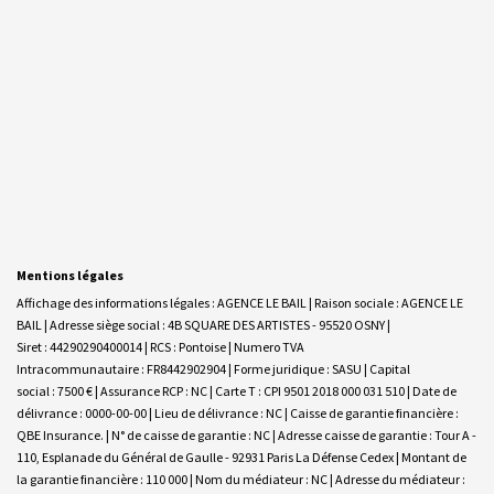
Mentions légales
Affichage des informations légales : AGENCE LE BAIL | Raison sociale : AGENCE LE
BAIL | Adresse siège social : 4B SQUARE DES ARTISTES - 95520 OSNY |
Siret : 44290290400014 | RCS : Pontoise | Numero TVA
Intracommunautaire : FR8442902904 | Forme juridique : SASU | Capital
social : 7500 € | Assurance RCP : NC |
Carte T : CPI 9501 2018 000 031 510 | Date de
délivrance : 0000-00-00 | Lieu de délivrance : NC | Caisse de garantie financière :
QBE Insurance. | N° de caisse de garantie : NC | Adresse caisse de garantie : Tour A -
110, Esplanade du Général de Gaulle - 92931 Paris La Défense Cedex | Montant de
la garantie financière : 110 000 | Nom du médiateur : NC | Adresse du médiateur :