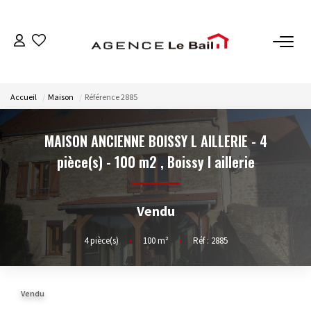
VENTES
Accueil
Maison
Référence 2885
ESTIMATION
MAISON ANCIENNE BOISSY L AILLERIE - 4
LOCATIONS
pièce(s) - 100 m2
,
Boissy l aillerie
GESTION
Vendu
Espace Propriétaire
4
pièce(s)
•
100
m²
•
Réf : 2885
Espace Locataire
Vendu
NOTRE AGENCE