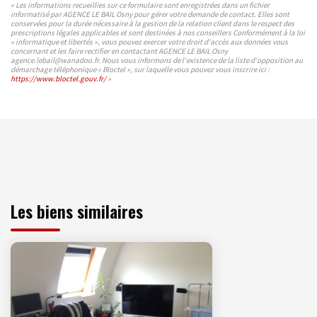
« Les informations recueillies sur ce formulaire sont enregistrées dans un fichier
informatisé par AGENCE LE BAIL Osny pour gérer votre demande de contact. Elles sont
conservées pour la durée nécessaire à la gestion de la relation client dans le respect des
prescriptions légales applicables et sont destinées à nos conseillers Conformément à la loi
« informatique et libertés », vous pouvez exercer votre droit d'accès aux données vous
concernant et les faire rectifier en contactant AGENCE LE BAIL Osny
agence.lebail@wanadoo.fr. Nous vous informons de l'existence de la liste d'opposition au
démarchage téléphonique « Bloctel », sur laquelle vous pouvez vous inscrire ici :
https://www.bloctel.gouv.fr/
»
Les biens similaires