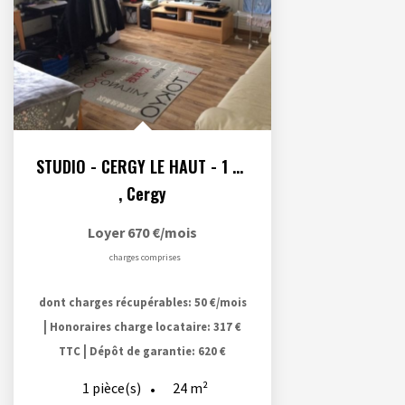
STUDIO - CERGY LE HAUT - 1 pièce(s) - 24.4 m2- Parking en...
,
Cergy
Loyer 670 €/mois
charges comprises
dont charges récupérables: 50 €/mois
|
Honoraires charge locataire: 317 €
|
TTC
Dépôt de garantie: 620 €
24
m²
1
pièce(s)