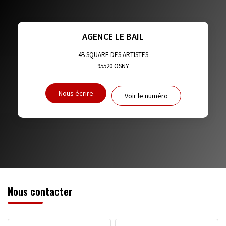
TAUX DE PROPRIÉTAIRES
TAUX D'HABITATION
TAXE FONCIÈRE
PART DES MÉNAGES SANS VOITURE
AGENCE LE BAIL
DISTANCE DE L'AÉROPORT :
SUPERFICIE :
4B SQUARE DES ARTISTES
95520
OSNY
RÉSULTATS DES LYCÉES
ECOLES ET CRÈCHES
Nous écrire
Voir le numéro
RESTAURANTS ET CAFÉS
COMMERCES
MÉDECINS
Nous contacter