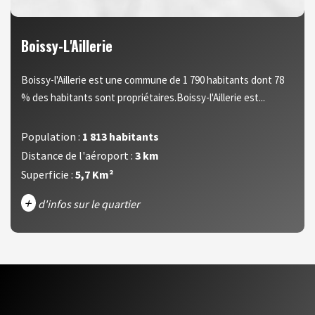
Boissy-L'Aillerie
Boissy-l'Aillerie est une commune de 1 790 habitants dont 78
% des habitants sont propriétaires.Boissy-l'Aillerie est...
Population :
1 813 habitants
Distance de l'aéroport :
3 km
Superficie :
5,7 Km²
+
d'infos sur le quartier
DENSITÉ DE POPULATION
ENFANTS ET ADOLESCENTS
AGE MOYEN
REVENU MENSUEL PAR MÉNAGE