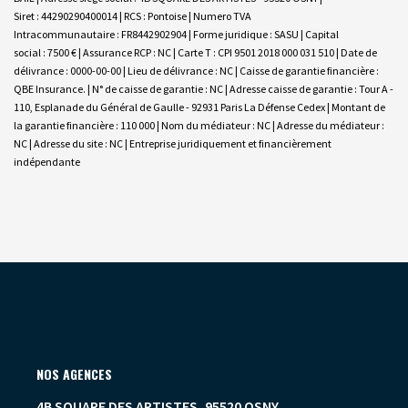
Siret : 44290290400014 | RCS : Pontoise | Numero TVA
Intracommunautaire : FR8442902904 | Forme juridique : SASU | Capital
social : 7500 € | Assurance RCP : NC |
Carte T : CPI 9501 2018 000 031 510 | Date de
délivrance : 0000-00-00 | Lieu de délivrance : NC | Caisse de garantie financière :
QBE Insurance. | N° de caisse de garantie : NC | Adresse caisse de garantie : Tour A -
110, Esplanade du Général de Gaulle - 92931 Paris La Défense Cedex | Montant de
la garantie financière : 110 000 | Nom du médiateur : NC | Adresse du médiateur :
NC | Adresse du site : NC |
Entreprise juridiquement et financièrement
indépendante
NOS AGENCES
4B SQUARE DES ARTISTES, 95520 OSNY