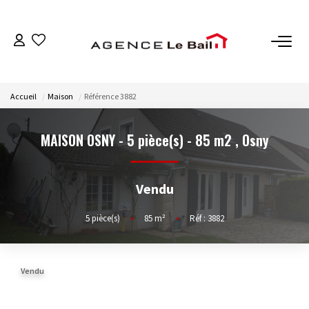
VENTES
Accueil
Maison
Référence 3882
ESTIMATION
MAISON OSNY - 5 pièce(s) - 85 m2
,
Osny
LOCATIONS
Vendu
GESTION
5
pièce(s)
•
85
m²
•
Réf : 3882
Espace Propriétaire
Espace Locataire
Vendu
NOTRE AGENCE