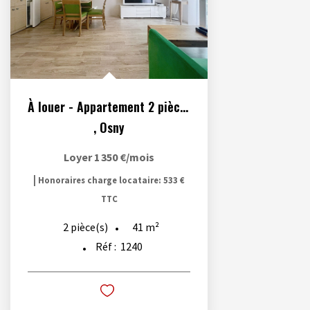
À louer - Appartement 2 pièces meublé situé à Osny
,
Osny
Loyer 1 350 €/mois
|
Honoraires charge locataire: 533 €
TTC
41
m²
2
pièce(s)
Réf :
1240