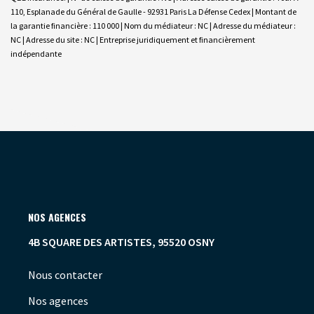
110, Esplanade du Général de Gaulle - 92931 Paris La Défense Cedex | Montant de
la garantie financière : 110 000 | Nom du médiateur : NC | Adresse du médiateur :
NC | Adresse du site : NC |
Entreprise juridiquement et financièrement
indépendante
NOS AGENCES
4B SQUARE DES ARTISTES, 95520 OSNY
Nous contacter
Nos agences