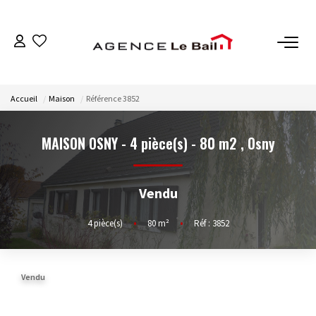
VENTES
Accueil
Maison
Référence 3852
ESTIMATION
MAISON OSNY - 4 pièce(s) - 80 m2
,
Osny
LOCATIONS
Vendu
GESTION
4
pièce(s)
•
80
m²
•
Réf : 3852
Espace Propriétaire
Espace Locataire
Vendu
NOTRE AGENCE