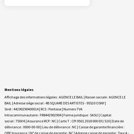
Mentions légales
Affichage des informations légales : AGENCE LE BAIL | Raison sociale : AGENCE LE
BAIL | Adresse siège social : 4B SQUARE DES ARTISTES - 95520 OSNY |
Siret : 44290290400014 | RCS : Pontoise | Numero TVA
Intracommunautaire : FR8442902904 | Forme juridique : SASU | Capital
social : 7500 € | Assurance RCP : NC |
Carte T : CPI 9501 2018 000 031 510 | Date de
délivrance : 0000-00-00 | Lieu de délivrance : NC | Caisse de garantie financière :
QBE Insurance. | N° de caisse de garantie : NC | Adresse caisse de garantie : Tour A -