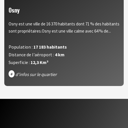
Osny
Osny est une ville de 16 370 habitants dont 71 % des habitants
sont propriétaires.Osny est une ville calme avec 64 % de...
Population :
17 183 habitants
Distance de l'aéroport :
4 km
Superficie :
12,3 Km²
+
d'infos sur le quartier
DENSITÉ DE POPULATION
ENFANTS ET ADOLESCENTS
AGE MOYEN
REVENU MENSUEL PAR MÉNAGE
TAUX DE PROPRIÉTAIRES
TAUX D'HABITATION