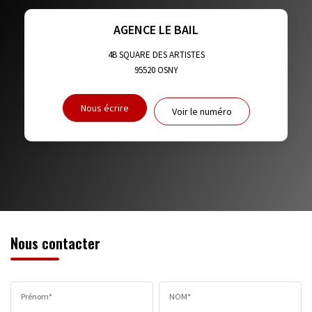
TAXE FONCIÈRE
PART DES MÉNAGES SANS VOITURE
AGENCE LE BAIL
DISTANCE DE L'AÉROPORT :
SUPERFICIE :
4B SQUARE DES ARTISTES
95520
OSNY
RÉSULTATS DES LYCÉES
ECOLES ET CRÈCHES
Nous écrire
Voir le numéro
RESTAURANTS ET CAFÉS
COMMERCES
MÉDECINS
Nous contacter
Prénom*
NOM*