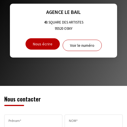
TAXE FONCIÈRE
PART DES MÉNAGES SANS VOITURE
AGENCE LE BAIL
DISTANCE DE L'AÉROPORT :
SUPERFICIE :
4B SQUARE DES ARTISTES
95520
OSNY
RÉSULTATS DES LYCÉES
ECOLES ET CRÈCHES
Nous écrire
Voir le numéro
RESTAURANTS ET CAFÉS
COMMERCES
MÉDECINS
Nous contacter
Prénom*
NOM*