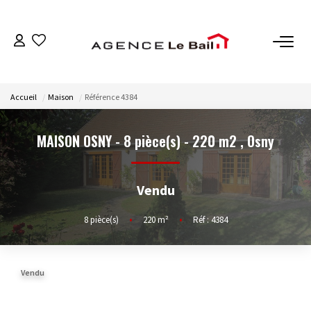
VENTES
Accueil
Maison
Référence 4384
ESTIMATION
MAISON OSNY - 8 pièce(s) - 220 m2
,
Osny
LOCATIONS
Vendu
GESTION
8
pièce(s)
•
220
m²
•
Réf : 4384
Espace Propriétaire
Espace Locataire
Vendu
NOTRE AGENCE