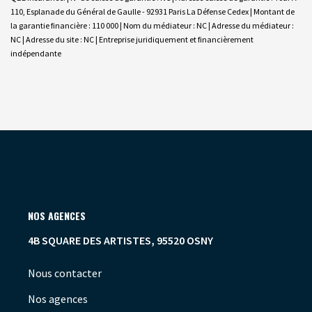
110, Esplanade du Général de Gaulle - 92931 Paris La Défense Cedex | Montant de
la garantie financière : 110 000 | Nom du médiateur : NC | Adresse du médiateur :
NC | Adresse du site : NC |
Entreprise juridiquement et financièrement
indépendante
NOS AGENCES
4B SQUARE DES ARTISTES, 95520 OSNY
Nous contacter
Nos agences