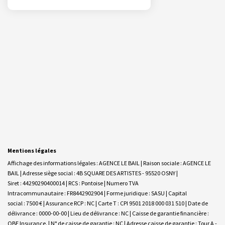
Mentions légales
Affichage des informations légales : AGENCE LE BAIL | Raison sociale : AGENCE LE
BAIL | Adresse siège social : 4B SQUARE DES ARTISTES - 95520 OSNY |
Siret : 44290290400014 | RCS : Pontoise | Numero TVA
Intracommunautaire : FR8442902904 | Forme juridique : SASU | Capital
social : 7500 € | Assurance RCP : NC |
Carte T : CPI 9501 2018 000 031 510 | Date de
délivrance : 0000-00-00 | Lieu de délivrance : NC | Caisse de garantie financière :
QBE Insurance. | N° de caisse de garantie : NC | Adresse caisse de garantie : Tour A -