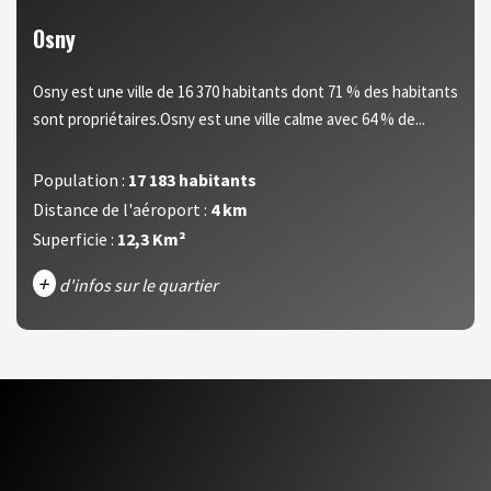
Osny
Osny est une ville de 16 370 habitants dont 71 % des habitants
sont propriétaires.Osny est une ville calme avec 64 % de...
Population :
17 183 habitants
Distance de l'aéroport :
4 km
Superficie :
12,3 Km²
+
d'infos sur le quartier
DENSITÉ DE POPULATION
ENFANTS ET ADOLESCENTS
AGE MOYEN
REVENU MENSUEL PAR MÉNAGE
TAUX DE PROPRIÉTAIRES
TAUX D'HABITATION