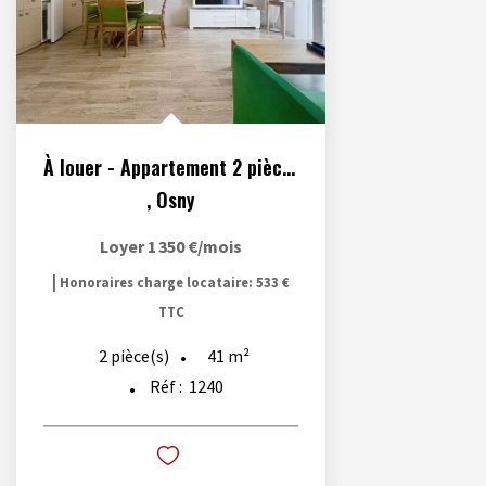
À louer - Appartement 2 pièces meublé situé à Osny
,
Osny
Loyer 1 350 €/mois
|
Honoraires charge locataire: 533 €
TTC
41
m²
2
pièce(s)
Réf :
1240