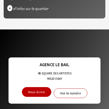
+
d'infos sur le quartier
DENSITÉ DE POPULATION
ENFANTS ET ADOLESCENTS
AGE MOYEN
REVENU MENSUEL PAR MÉNAGE
TAUX DE PROPRIÉTAIRES
TAUX D'HABITATION
TAXE FONCIÈRE
PART DES MÉNAGES SANS VOITURE
AGENCE LE BAIL
DISTANCE DE L'AÉROPORT :
SUPERFICIE :
4B SQUARE DES ARTISTES
95520
OSNY
RÉSULTATS DES LYCÉES
ECOLES ET CRÈCHES
Nous écrire
Voir le numéro
RESTAURANTS ET CAFÉS
COMMERCES
MÉDECINS