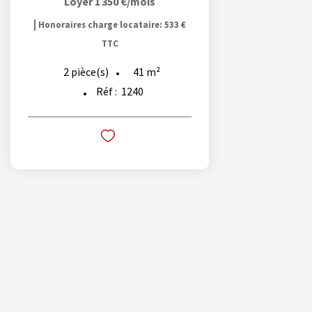
Loyer 1 350 €/mois
|
Honoraires charge locataire: 533 €
TTC
41
m²
2
pièce(s)
Réf :
1240