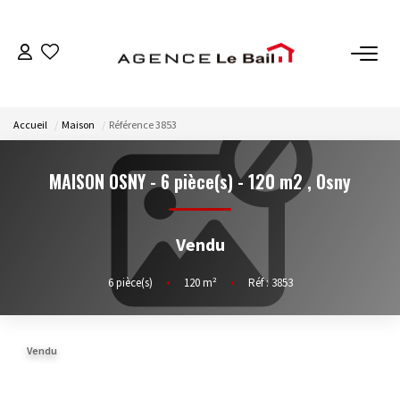
VENTES
Accueil
Maison
Référence 3853
ESTIMATION
MAISON OSNY - 6 pièce(s) - 120 m2
,
Osny
LOCATIONS
Vendu
GESTION
6
pièce(s)
•
120
m²
•
Réf : 3853
Espace Propriétaire
Espace Locataire
Vendu
NOTRE AGENCE