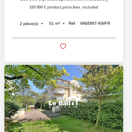
169 900 €
product.price.fees_included
51
m²
Réf :
VA68997-KWFR
2
pièce(s)