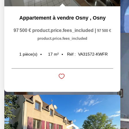
Appartement à vendre Osny
,
Osny
97 500 €
product.price.fees_included
|
97 500 €
product.price.fees_included
17
m²
Réf :
VA31572-KWFR
1
pièce(s)