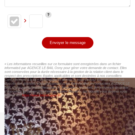
Envoyer le message
« Les informations recueillies sur ce formulaire sont enregistrées dans un fichier
informatisé par AGENCE LE BAIL Osny pour gérer votre demande de contact. Elles
sont conservées pour la durée nécessaire à la gestion de la relation client dans le
respect des prescriptions légales applicables et sont destinées à nos conseillers
Conformément à la loi « informatique et libertés », vous pouvez exercer votre droit
d'accès aux données vous concernant et les faire rectifier en contactant AGENCE LE
BAIL Osny agence.lebail@wanadoo.fr. Nous vous informons de l'existence de la liste
d'opposition au démarchage téléphonique « Bloctel », sur laquelle vous pouvez vous
inscrire ici :
https://www.bloctel.gouv.fr/
»