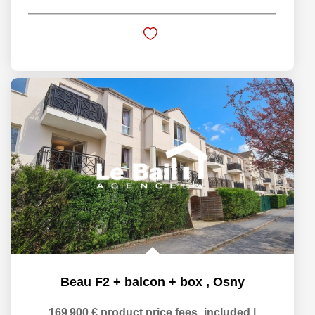
Beau F2 + balcon + box
,
Osny
169 900 €
product.price.fees_included
|