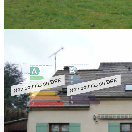
comprenant : Entrée, Séjour, Cuisine, Cellier, 2 wc, Sdb, 4
chambres et double garage.
UNE PERLE RARE !
Nos honoraires
Nous contacter
Diagnostics énergétiques
Imprimer