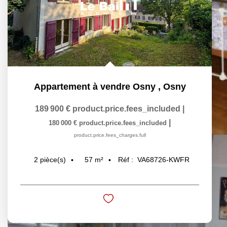
Appartement à vendre Osny
,
Osny
189 900 €
product.price.fees_included
|
|
180 000 €
product.price.fees_included
product.price.fees_charges.full
57
m²
Réf :
VA68726-KWFR
2
pièce(s)