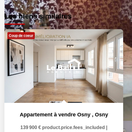
Les biens similaires
Coup de coeur
Appartement à vendre Osny
,
Osny
139 900 €
product.price.fees_included
|