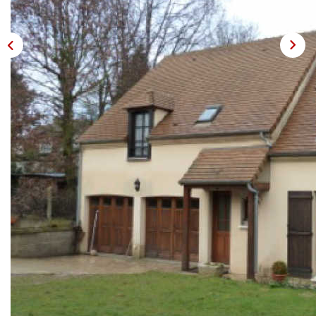
OUTILS
Description
Réf : 2532
- OSNY -
Maison Traditionnelle de 1995 bâtie sur 819 m² de terrain