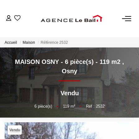
VENTES
Accueil
Maison
Référence 2532
ESTIMATION
MAISON OSNY - 6 pièce(s) - 119 m2
,
LOCATIONS
Osny
GESTION
Vendu
Espace Propriétaire
6
pièce(s)
•
119
m²
•
Réf : 2532
Espace Locataire
Vendu
NOTRE AGENCE