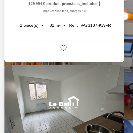
|
129 994 €
product.price.fees_included
product.price.fees_charges.full
31
m²
Réf :
VA73187-KWFR
2
pièce(s)