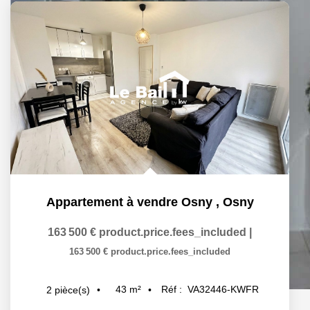
Appartement à vendre Osny
,
Osny
163 500 €
product.price.fees_included
|
163 500 €
product.price.fees_included
43
m²
Réf :
VA32446-KWFR
2
pièce(s)