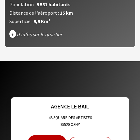
Population :
9 531 habitants
Distance de l'aéroport :
15 km
Superficie :
9,9 Km²
+
d'infos sur le quartier
DENSITÉ DE POPULATION
ENFANTS ET ADOLESCENTS
AGE MOYEN
REVENU MENSUEL PAR MÉNAGE
TAUX DE PROPRIÉTAIRES
TAUX D'HABITATION
TAXE FONCIÈRE
PART DES MÉNAGES SANS VOITURE
AGENCE LE BAIL
DISTANCE DE L'AÉROPORT :
SUPERFICIE :
4B SQUARE DES ARTISTES
95520
OSNY
RÉSULTATS DES LYCÉES
ECOLES ET CRÈCHES