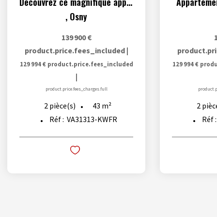
Découvrez ce magnifique appartement T2 de 43.36 m²
Appartemen
,
Osny
139 900 €
product.price.fees_included
|
product.pr
129 994 €
product.price.fees_included
129 994 €
produ
|
product.price.fees_charges.full
product.p
43
m²
2
pièce(s)
2
pièc
Réf :
VA31313-KWFR
Réf 