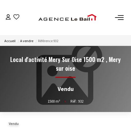
VENTES
Accueil
A vendre
Référence 932
ESTIMATION
Local d'activité Mery Sur Oise 1500 m2
,
Mery
LOCATIONS
sur oise
GESTION
Vendu
Espace Propriétaire
1500
m²
•
Réf : 932
Espace Locataire
Vendu
NOTRE AGENCE