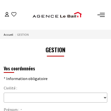
VENTES
Accueil
GESTION
ESTIMATION
GESTION
LOCATIONS
Vos coordonnées
GESTION
* Information obligatoire
Espace Propriétaire
Civilité :
Espace Locataire
NOTRE AGENCE
Prénom :
*