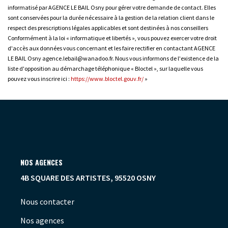
informatisé par AGENCE LE BAIL Osny pour gérer votre demande de contact. Elles
sont conservées pour la durée nécessaire à la gestion de la relation client dans le
respect des prescriptions légales applicables et sont destinées à nos conseillers
Conformément à la loi « informatique et libertés », vous pouvez exercer votre droit
d'accès aux données vous concernant et les faire rectifier en contactant AGENCE
LE BAIL Osny agence.lebail@wanadoo.fr. Nous vous informons de l'existence de la
liste d'opposition au démarchage téléphonique « Bloctel », sur laquelle vous
pouvez vous inscrire ici :
https://www.bloctel.gouv.fr/
»
NOS AGENCES
4B SQUARE DES ARTISTES, 95520 OSNY
Nous contacter
Nos agences